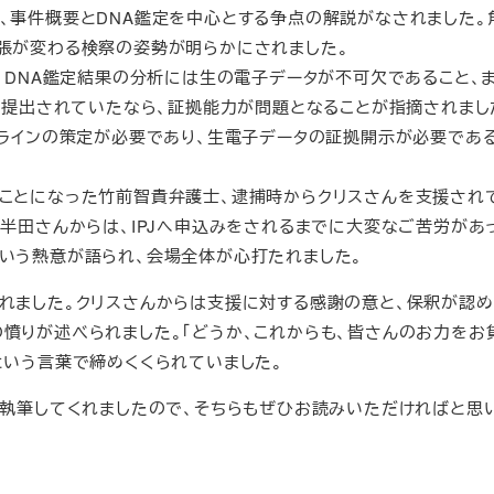
、事件概要とDNA鑑定を中心とする争点の解説がなされました。
張が変わる検察の姿勢が明らかにされました。
、DNA鑑定結果の分析には生の電子データが不可欠であること、
所に提出されていたなら、証拠能力が問題となることが指摘されまし
ドラインの策定が必要であり、生電子データの証拠開示が必要であ
ことになった竹前智貴弁護士、逮捕時からクリスさんを支援され
半田さんからは、IPJへ申込みをされるまでに大変なご苦労があ
いう熱意が語られ、会場全体が心打たれました。
ました。クリスさんからは支援に対する感謝の意と、保釈が認め
憤りが述べられました。「どうか、これからも、皆さんのお力をお
という言葉で締めくくられていました。
執筆してくれましたので、そちらもぜひお読みいただければと思