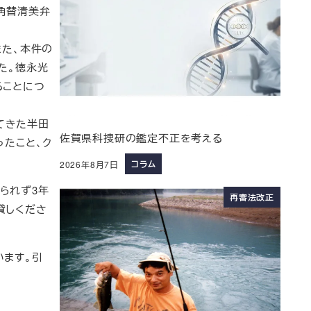
角替清美弁
また、本件の
た。徳永光
ることにつ
てきた半田
佐賀県科捜研の鑑定不正を考える
ったこと、ク
コラム
2026年8月7日
られず3年
再審法改正
貸しくださ
います。引