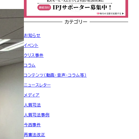
カテゴリー
お知らせ
イベント
クリス事件
コラム
コンテンツ（動画・音声・コラム等）
ニュースレター
メディア
人質司法
人質司法事例
今西事件
再審法改正