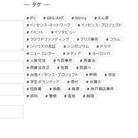
タグ
IPJ
SBS/AHT
Winny
えん罪
イノセンス・ネットワーク
イノセンス・プロジェクト
イベント
インタビュー
クラウドファンディング
クリス事件
コラム
シリウスの反証
シンポジウム
ドラマ
ニュースレター
メディア
ヨーロッパ
人質司法
今西事件
再審法
再審法改正
冤罪
取調べ
台湾イノセンス・プロジェクト
声明
学会
学生ボランティア
寄付
弁護士
控訴審
映画
無罪
神戸質店事件
誤判
警察
進捗
韓国