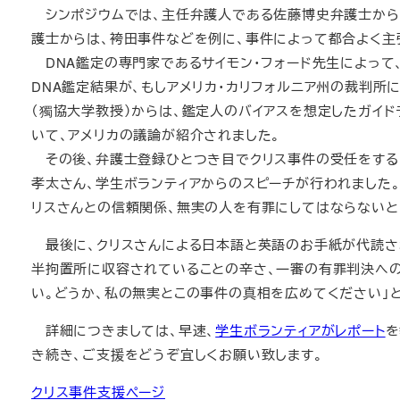
シンポジウムでは、主任弁護人である佐藤博史弁護士から
護士からは、袴田事件などを例に、事件によって都合よく主
DNA鑑定の専門家であるサイモン・フォード先生によって
DNA鑑定結果が、もしアメリカ・カリフォルニア州の裁判
（獨協大学教授）からは、鑑定人のバイアスを想定したガイ
いて、アメリカの議論が紹介されました。
その後、弁護士登録ひとつき目でクリス事件の受任をする
孝太さん、学生ボランティアからのスピーチが行われました。
リスさんとの信頼関係、無実の人を有罪にしてはならないと
最後に、クリスさんによる日本語と英語のお手紙が代読され
半拘置所に収容されていることの辛さ、一審の有罪判決への
い。どうか、私の無実とこの事件の真相を広めてください」
詳細につきましては、早速、
学生ボランティアがレポート
を
き続き、ご支援をどうぞ宜しくお願い致します。
クリス事件支援ページ