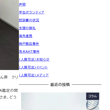
声明
学生ボランティア
控訴審の状況
支援の御礼
海外連携
神戸質店事件
茨木AHT事件
（人質司法）お知らせ
（人質司法）イベント
（人質司法）メディア
えん罪 クリ
最近の投稿
A鑑定の問
コラム
さま、どう