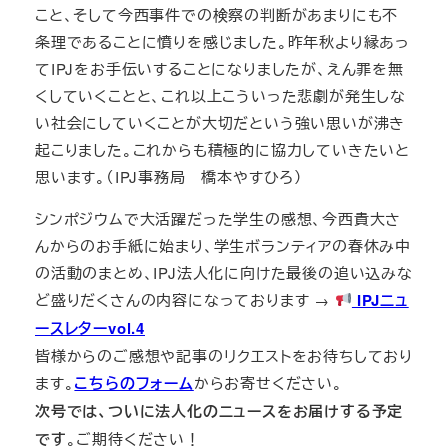
こと、そして今西事件での検察の判断があまりにも不
条理であることに憤りを感じました。昨年秋より縁あっ
てIPJをお手伝いすることになりましたが、えん罪を無
くしていくことと、これ以上こういった悲劇が発生しな
い社会にしていくことが大切だという強い思いが沸き
起こりました。これからも積極的に協力していきたいと
思います。（IPJ事務局 橋本やすひろ）
シンポジウムで大活躍だった学生の感想、今西貴大さ
んからのお手紙に始まり、学生ボランティアの春休み中
の活動のまとめ、IPJ法人化に向けた最後の追い込みな
ど盛りだくさんの内容になっております →
IPJニュ
ースレターvol.4
皆様からのご感想や記事のリクエストをお待ちしており
ます。
こちらのフォーム
からお寄せください。
次号では、ついに法人化のニュースをお届けする予定
です
。ご期待ください！