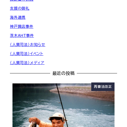
支援の御礼
海外連携
神戸質店事件
茨木AHT事件
（人質司法）お知らせ
（人質司法）イベント
（人質司法）メディア
最近の投稿
再審法改正