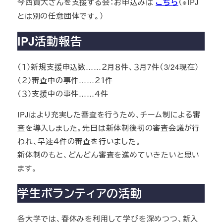
今西貴大さんを支援する会：お申込みは
こちら
（※IPJ
とは別の任意団体です。）
IPJ活動報告
（１）新規支援申込数……２月８件、３月7件（3/24現在）
（２）審査中の事件……２１件
（３）支援中の事件……４件
IPJはより充実した審査を行うため、チーム制による審
査を導入しました。先日は新体制後初の審査会議が行
われ、早速４件の審査を行いました。
新体制のもと、どんどん審査を進めていきたいと思い
ます。
学生ボランティアの活動
各大学では、春休みを利用して学びを深めつつ、新入