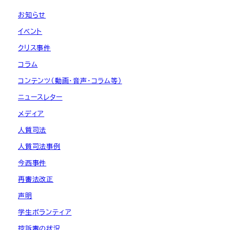
お知らせ
イベント
クリス事件
コラム
コンテンツ（動画・音声・コラム等）
ニュースレター
メディア
人質司法
人質司法事例
今西事件
再審法改正
声明
学生ボランティア
控訴審の状況