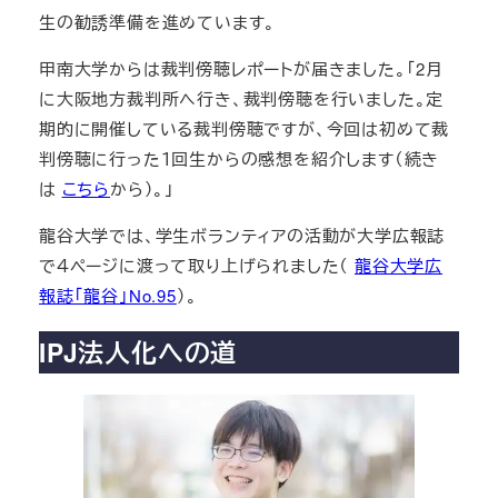
生の勧誘準備を進めています。
甲南大学からは裁判傍聴レポートが届きました。「2月
に大阪地方裁判所へ行き、裁判傍聴を行いました。定
期的に開催している裁判傍聴ですが、今回は初めて裁
判傍聴に行った１回生からの感想を紹介します（続き
は
こちら
から）。」
龍谷大学では、学生ボランティアの活動が大学広報誌
で４ページに渡って取り上げられました（
龍谷大学広
報誌「龍谷」No.95
）。
IPJ法人化への道