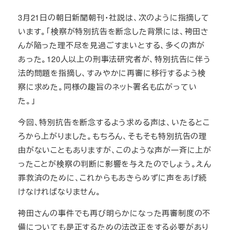
3月21日の朝日新聞朝刊・社説は、次のように指摘して
います。「検察が特別抗告を断念した背景には、袴田さ
んが陥った理不尽を見過ごすまいとする、多くの声が
あった。120人以上の刑事法研究者が、特別抗告に伴う
法的問題を指摘し、すみやかに再審に移行するよう検
察に求めた。同様の趣旨のネット署名も広がってい
た。」
今回、特別抗告を断念するよう求める声は、いたるとこ
ろから上がりました。もちろん、そもそも特別抗告の理
由がないこともありますが、このような声が一斉に上が
ったことが検察の判断に影響を与えたのでしょう。えん
罪救済のために、これからもあきらめずに声をあげ続
けなければなりません。
袴田さんの事件でも再び明らかになった再審制度の不
備についても是正するための法改正をする必要があり