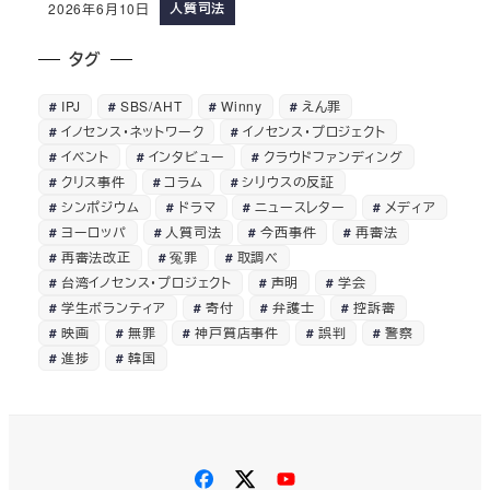
人質司法
2026年6月10日
タグ
IPJ
SBS/AHT
Winny
えん罪
イノセンス・ネットワーク
イノセンス・プロジェクト
イベント
インタビュー
クラウドファンディング
クリス事件
コラム
シリウスの反証
シンポジウム
ドラマ
ニュースレター
メディア
ヨーロッパ
人質司法
今西事件
再審法
再審法改正
冤罪
取調べ
台湾イノセンス・プロジェクト
声明
学会
学生ボランティア
寄付
弁護士
控訴審
映画
無罪
神戸質店事件
誤判
警察
進捗
韓国