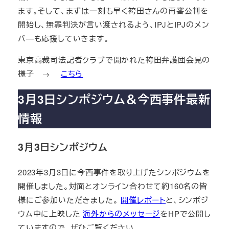
ます。そして、まずは一刻も早く袴田さんの再審公判を
開始し、無罪判決が言い渡されるよう、IPJとIPJのメン
バ―も応援していきます。
東京高裁司法記者クラブで開かれた袴田弁護団会見の
様子 →
こちら
3月3日シンポジウム＆今西事件最新
情報
3月3日シンポジウム
2023年3月3日に今西事件を取り上げたシンポジウムを
開催しました。対面とオンライン合わせて約160名の皆
様にご参加いただきました。
開催レポート
と、シンポジ
ウム中に上映した
海外からのメッセージ
をHPで公開し
ていますので、ぜひご覧ください。