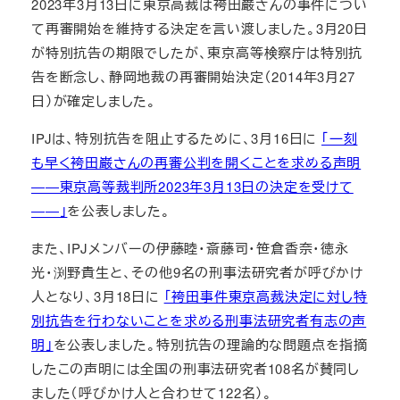
2023年3月13日に東京高裁は袴田巌さんの事件につい
て再審開始を維持する決定を言い渡しました。3月20日
が特別抗告の期限でしたが、東京高等検察庁は特別抗
告を断念し、静岡地裁の再審開始決定（2014年3月27
日）が確定しました。
IPJは、特別抗告を阻止するために、3月16日に
「一刻
も早く袴田巌さんの再審公判を開くことを求める声明
――東京高等裁判所2023年3月13日の決定を受けて
――」
を公表しました。
また、IPJメンバーの伊藤睦・斎藤司・笹倉香奈・徳永
光・渕野貴生と、その他9名の刑事法研究者が呼びかけ
人となり、3月18日に
「袴田事件東京高裁決定に対し特
別抗告を行わないことを求める刑事法研究者有志の声
明」
を公表しました。特別抗告の理論的な問題点を指摘
したこの声明には全国の刑事法研究者108名が賛同し
ました（呼びかけ人と合わせて122名）。