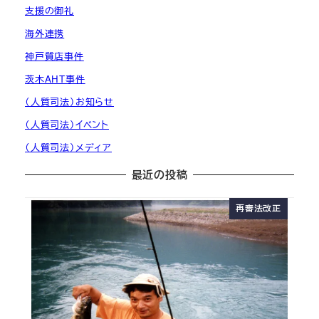
支援の御礼
海外連携
神戸質店事件
茨木AHT事件
（人質司法）お知らせ
（人質司法）イベント
（人質司法）メディア
最近の投稿
再審法改正