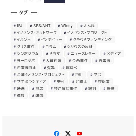
タグ
IPJ
SBS/AHT
Winny
えん罪
イノセンス・ネットワーク
イノセンス・プロジェクト
イベント
インタビュー
クラウドファンディング
クリス事件
コラム
シリウスの反証
シンポジウム
ドラマ
ニュースレター
メディア
ヨーロッパ
人質司法
今西事件
再審法
再審法改正
冤罪
取調べ
台湾イノセンス・プロジェクト
声明
学会
学生ボランティア
寄付
弁護士
控訴審
映画
無罪
神戸質店事件
誤判
警察
進捗
韓国