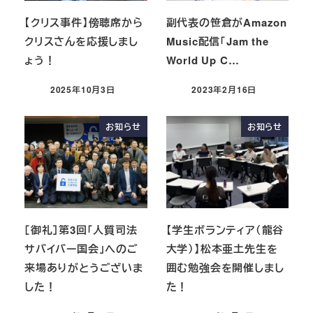
【クリス事件】傍聴席から
副代表の笹倉がAmazon
クリスさんを応援しまし
Music配信「Jam the
ょう！
World Up C…
2025年10月3日
2023年2月16日
お知らせ
お知らせ
［御礼］第3回「人質司法
【学生ボランティア（龍谷
サバイバー国会」へのご
大学）】松本亜土先生を
来場ありがとうございま
囲む勉強会を開催しまし
した！
た！