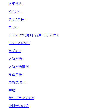
お知らせ
イベント
クリス事件
コラム
コンテンツ（動画・音声・コラム等）
ニュースレター
メディア
人質司法
人質司法事例
今西事件
再審法改正
声明
学生ボランティア
控訴審の状況