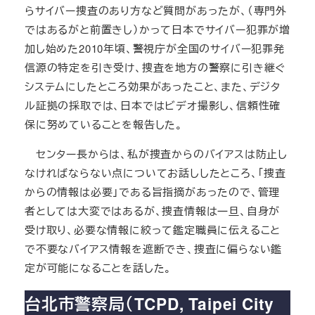
らサイバー捜査のあり方など質問があったが、（専門外
ではあるがと前置きし）かって日本でサイバー犯罪が増
加し始めた2010年頃、警視庁が全国のサイバー犯罪発
信源の特定を引き受け、捜査を地方の警察に引き継ぐ
システムにしたところ効果があったこと、また、デジタ
ル証拠の採取では、日本ではビデオ撮影し、信頼性確
保に努めていることを報告した。
センター長からは、私が捜査からのバイアスは防止し
なければならない点についてお話ししたところ、「捜査
からの情報は必要」である旨指摘があったので、管理
者としては大変ではあるが、捜査情報は一旦、自身が
受け取り、必要な情報に絞って鑑定職員に伝えること
で不要なバイアス情報を遮断でき、捜査に偏らない鑑
定が可能になることを話した。
台北市警察局（TCPD, Taipei City