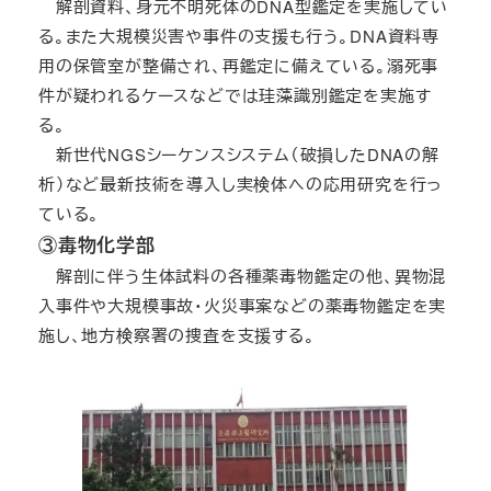
解剖資料、身元不明死体のDNA型鑑定を実施してい
る。また大規模災害や事件の支援も行う。DNA資料専
用の保管室が整備され、再鑑定に備えている。溺死事
件が疑われるケースなどでは珪藻識別鑑定を実施す
る。
新世代NGSシーケンスシステム（破損したDNAの解
析）など最新技術を導入し実検体への応用研究を行っ
ている。
③毒物化学部
解剖に伴う生体試料の各種薬毒物鑑定の他、異物混
入事件や大規模事故・火災事案などの薬毒物鑑定を実
施し、地方検察署の捜査を支援する。