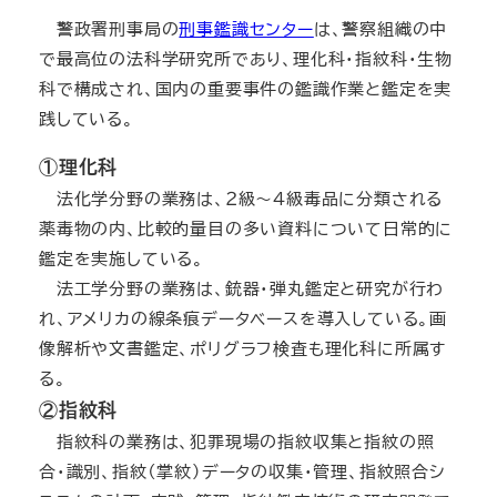
警政署刑事局の
刑事鑑識センター
は、警察組織の中
で最高位の法科学研究所であり、理化科・指紋科・生物
科で構成され、国内の重要事件の鑑識作業と鑑定を実
践している。
①理化科
法化学分野の業務は、２級～４級毒品に分類される
薬毒物の内、比較的量目の多い資料について日常的に
鑑定を実施している。
法工学分野の業務は、銃器・弾丸鑑定と研究が行わ
れ、アメリカの線条痕データベースを導入している。画
像解析や文書鑑定、ポリグラフ検査も理化科に所属す
る。
②指紋科
指紋科の業務は、犯罪現場の指紋収集と指紋の照
合・識別、指紋（掌紋）データの収集・管理、指紋照合シ