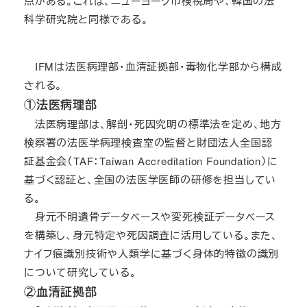
点がある。これは、ニューヨーク市検視局や、韓国の法
科学研究院と同様である。
IFMは法医病理部・血清証拠部・毒物化学部から構成
される。
①法医病理部
法医病理部は、解剖・死因究明の標準法を定め、地方
検察署の法医学病理検査室の監督と財団法人全国認
証基金会（TAF：Taiwan Accreditation Foundation）に
基づく認証と、全国の法医学医師の研修を担当してい
る。
身元不明遺骨データベースや変死検証データベース
を構築し、身元特定や死因調査に活用している。また、
ナイフ痕識別技術や人類学に基づく身体的特徴の識別
について研究している。
②血清証拠部