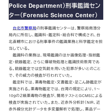
Police Department）刑事鑑識セン
ター（Forensic Science Center）
台北市警察局
の刑事鑑識センターは、警察局南港分
局内に所在し、鑑識科・鑑定科・総合科で構成され、台
北直轄市における刑事事件の鑑識業務と科学鑑定を担
当している。
鑑識科の業務は、現場鑑識のほか画像処理・指紋鑑
定・銃器鑑定、さらに爆破物処理と鑑識技術教育であ
る。銃器鑑定では空気銃を用いた犯罪が多いとのこと
で、その威力の検査が行われていた。
鑑定科では、薬毒物鑑定・文書鑑定・足こん跡鑑定が
実施される。薬毒物鑑定では、台湾の規定により、1～
10ｇの２級薬毒物の検査が、簡易テストとGCMSによる
検査が実施されていた。また、近赤外分析計（NIR、近
赤外線分光計データを多変量解析で処理し、薬品デー