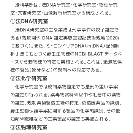
法科学部は、法DNA研究室・化学研究室・物理研究
室・文書研究室・画像解析研究室から構成される。
①法DNA研究室
法DNA研究室の主な業務は刑事事件の親子鑑定で
ある（親族関係 DNA 鑑定実験室認証技術規範(2020)
に基づく）。また、ミトコンドリアDNA（mtDNA）配列解
析手法にもとづく野生生物種のNCBI BLAST データベ
ースから動物種の特定も実施される。これは、絶滅危惧
種の製品（象牙など）の規制への対応である。
②法化学研究室
化学研究室では規制薬物鑑定でも量刑の重い事案
の鑑定が行われる。薬毒物試料や尿中や毛髪中の薬物
の鑑定、規制薬物製造工場の特定、偽造医薬品の識別、
野生動物保護事案に関する製品の化学的識別、その他
油類や繊維などの工業製品の鑑定も実施される。
③法物理研究室