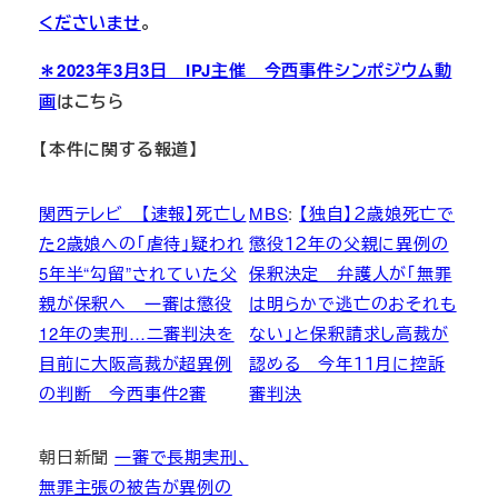
くださいませ
。
＊2023年3月3日 IPJ主催 今西事件シンポジウム動
画
はこちら
【本件に関する報道】
関西テレビ 【速報】死亡し
MBS
:
【独自】２歳娘死亡で
た2歳娘への「虐待」疑われ
懲役１２年の父親に異例の
5年半“勾留”されていた父
保釈決定 弁護人が「無罪
親が保釈へ 一審は懲役
は明らかで逃亡のおそれも
12年の実刑…二審判決を
ない」と保釈請求し高裁が
目前に大阪高裁が超異例
認める 今年１１月に控訴
の判断 今西事件2審
審判決
朝日新聞
一審で長期実刑、
無罪主張の被告が異例の