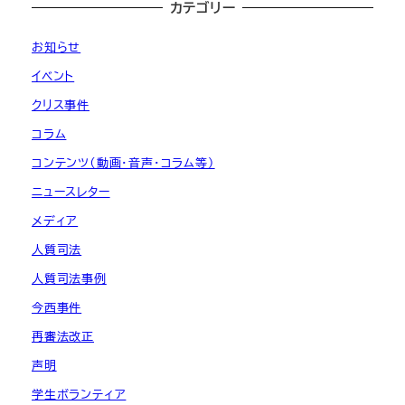
カテゴリー
お知らせ
イベント
クリス事件
コラム
コンテンツ（動画・音声・コラム等）
ニュースレター
メディア
人質司法
人質司法事例
今西事件
再審法改正
声明
学生ボランティア