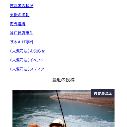
控訴審の状況
支援の御礼
海外連携
神戸質店事件
茨木AHT事件
（人質司法）お知らせ
（人質司法）イベント
（人質司法）メディア
最近の投稿
再審法改正