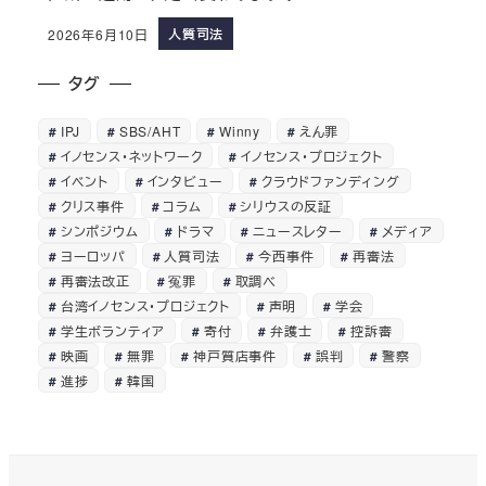
人質司法
2026年6月10日
タグ
IPJ
SBS/AHT
Winny
えん罪
イノセンス・ネットワーク
イノセンス・プロジェクト
イベント
インタビュー
クラウドファンディング
クリス事件
コラム
シリウスの反証
シンポジウム
ドラマ
ニュースレター
メディア
ヨーロッパ
人質司法
今西事件
再審法
再審法改正
冤罪
取調べ
台湾イノセンス・プロジェクト
声明
学会
学生ボランティア
寄付
弁護士
控訴審
映画
無罪
神戸質店事件
誤判
警察
進捗
韓国