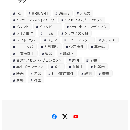
タグ
IPJ
SBS/AHT
Winny
えん罪
イノセンス・ネットワーク
イノセンス・プロジェクト
イベント
インタビュー
クラウドファンディング
クリス事件
コラム
シリウスの反証
シンポジウム
ドラマ
ニュースレター
メディア
ヨーロッパ
人質司法
今西事件
再審法
再審法改正
冤罪
取調べ
台湾イノセンス・プロジェクト
声明
学会
学生ボランティア
寄付
弁護士
控訴審
映画
無罪
神戸質店事件
誤判
警察
進捗
韓国