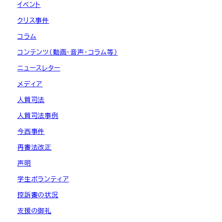
イベント
クリス事件
コラム
コンテンツ（動画・音声・コラム等）
ニュースレター
メディア
人質司法
人質司法事例
今西事件
再審法改正
声明
学生ボランティア
控訴審の状況
支援の御礼