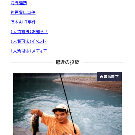
海外連携
神戸質店事件
茨木AHT事件
（人質司法）お知らせ
（人質司法）イベント
（人質司法）メディア
最近の投稿
再審法改正