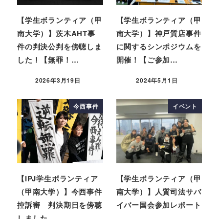
【学生ボランティア（甲
【学生ボランティア（甲
南大学）】茨木AHT事
南大学）】神戸質店事件
件の判決公判を傍聴しま
に関するシンポジウムを
した！【無罪！…
開催！【ご参加…
2026年3月19日
2024年5月1日
今西事件
イベント
【IPJ学生ボランティア
【学生ボランティア（甲
（甲南大学）】今西事件
南大学）】人質司法サバ
控訴審 判決期日を傍聴
イバー国会参加レポート
しました