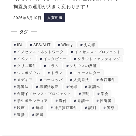
拘置所の運用が大きく変わります！
人質司法
2026年6月10日
タグ
IPJ
SBS/AHT
Winny
えん罪
イノセンス・ネットワーク
イノセンス・プロジェクト
イベント
インタビュー
クラウドファンディング
クリス事件
コラム
シリウスの反証
シンポジウム
ドラマ
ニュースレター
メディア
ヨーロッパ
人質司法
今西事件
再審法
再審法改正
冤罪
取調べ
台湾イノセンス・プロジェクト
声明
学会
学生ボランティア
寄付
弁護士
控訴審
映画
無罪
神戸質店事件
誤判
警察
進捗
韓国