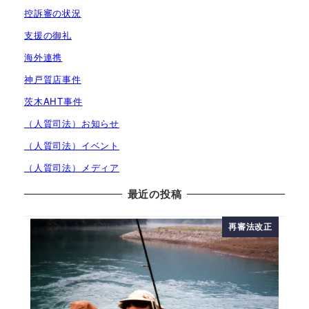
控訴審の状況
支援の御礼
海外連携
神戸質店事件
茨木AHT事件
（人質司法）お知らせ
（人質司法）イベント
（人質司法）メディア
最近の投稿
再審法改正