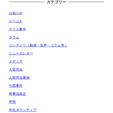
カテゴリー
お知らせ
イベント
クリス事件
コラム
コンテンツ（動画・音声・コラム等）
ニュースレター
メディア
人質司法
人質司法事例
今西事件
再審法改正
声明
学生ボランティア