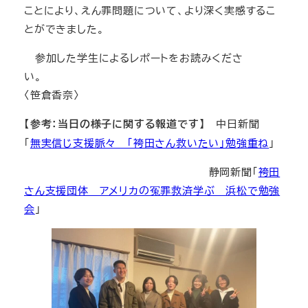
ことにより、えん罪問題について、より深く実感するこ
とができました。
参加した学生によるレポートをお読みくださ
い。
〈笹倉香奈〉
【参考：当日の様子に関する報道です】
中日新聞
「
無実信じ支援脈々 「袴田さん救いたい」勉強重ね
」
静岡新聞「
袴田
さん支援団体 アメリカの冤罪救済学ぶ 浜松で勉強
会
」