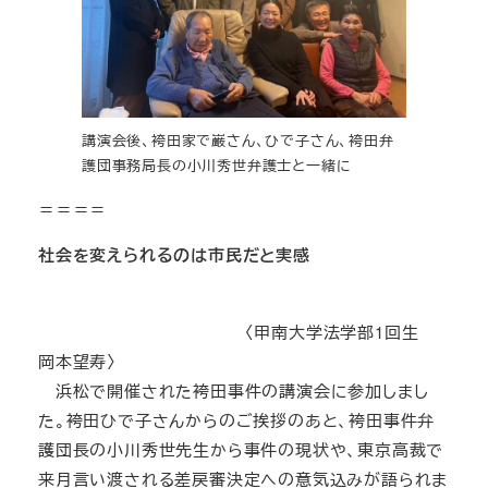
講演会後、袴田家で巌さん、ひで子さん、袴田弁
護団事務局長の小川秀世弁護士と一緒に
＝＝＝＝
社会を変えられるのは市民だと実感
〈甲南大学法学部1回生
岡本望寿〉
浜松で開催された袴田事件の講演会に参加しまし
た。袴田ひで子さんからのご挨拶のあと、袴田事件弁
護団長の小川秀世先生から事件の現状や、東京高裁で
来月言い渡される差戻審決定への意気込みが語られま