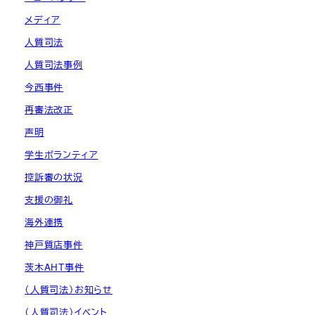
メディア
人質司法
人質司法事例
今西事件
再審法改正
声明
学生ボランティア
控訴審の状況
支援の御礼
海外連携
神戸質店事件
茨木AHT事件
（人質司法）お知らせ
（人質司法）イベント