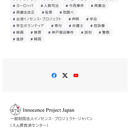
ヨーロッパ
人質司法
今西事件
再審法
再審法改正
冤罪
取調べ
台湾イノセンス・プロジェクト
声明
学会
学生ボランティア
寄付
弁護士
控訴審
映画
無罪
神戸質店事件
誤判
警察
進捗
韓国
一般財団法人イノセンス・プロジェクト・ジャパン
（えん罪救済センター）