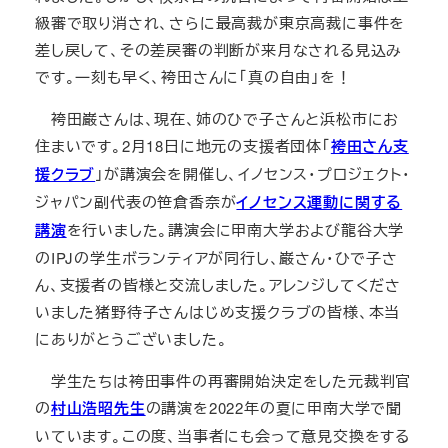
級審で取り消され、さらに最高裁が東京高裁に事件を
差し戻して、その差戻審の判断が来月なされる見込み
です。一刻も早く、袴田さんに「真の自由」を！
袴田巌さんは、現在、姉のひで子さんと浜松市にお
住まいです。2月18日に地元の支援者団体「
袴田さん支
援クラブ
」が講演会を開催し、イノセンス・プロジェクト・
ジャパン副代表の笹倉香奈が
イノセンス運動に関する
講演
を行いました。講演会に甲南大学および龍谷大学
のIPJの学生ボランティアが同行し、巌さん・ひで子さ
ん、支援者の皆様と交流しました。アレンジしてくださ
いました猪野待子さんはじめ支援クラブの皆様、本当
にありがとうございました。
学生たちは袴田事件の再審開始決定をした元裁判官
の
村山浩昭先生
の講演を2022年の夏に甲南大学で聞
いています。この度、当事者にも会って意見交換をする