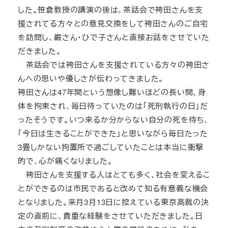
した。笹倉教授の講演の後は、茶話会で袴田さんを支
援されてる方々との意見交換をして袴田さんのご自宅
を訪問し、巌さん・ひで子さんと直接お話をさせていた
だきました。
茶話会では袴田さんを支援されている方々の袴田さ
んへの思いや優しさが伝わってきました。
袴田さんは47年間という想像し難いほどの長い間、身
体を拘束され、毎日待っていたのは「死刑執行の日」だ
ったそうです。いつ来るか分からない自分の死を待ち、
「今日は生きることができた」と思いながら毎日たった
3畳しかない拘置所で過ごしていたことは本当に衝撃
的で、心が痛くなりました。
袴田さんを支援する人はとても多く、社会を変えるこ
とができるのは市民であると改めて知る有意義な機会
となりました。来月3月13日に控えている東京高裁の決
定の直前に、貴重な経験をさせていただきました。日