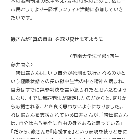
本の裁判制度の改革やえん罪の根絶のために、私も一
市民としてより一層ボランティア活動に参加していき
たいです。
巌さんが「真の自由」を取り戻せますように
〈甲南大学法学部1回生
藤井春奈〉
袴田巌さんは、いつ自分が死刑を執行されるのかと
いう極限状態での長い獄中生活の中で精神を病まれ、
自分はすでに無罪判決を言い渡されたと思い込むよう
になり、すでに無罪判決が確定したのだからと、周りか
ら応援されることを良く思わないようになりました。こ
れは巌さんを支援されている白井さんが、「袴田巌さん
は、自分はもう完全に自由の身であると思っている」
「だから、巌さんを『応援する』という表現を使うときに