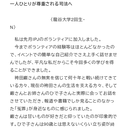
一人ひとりが尊重される司法へ
〈龍谷大学2回生・
N〉
私は先月IPJのボランティアに加入しました。
今までボランティアの経験等はほとんどなかったの
で、イベントでの簡単な自己紹介でさえ上手く話せませ
んでしたが、平凡な私だからこそ今回多くの学びを得
ることができました。
袴田巌さんの無実を信じて何十年と戦い続けてきて
いる方々、現在の袴田さんの生活を支える方々、そして
巌さんとお姉さんのひで子さんと実際に会ってお話を
させていただき、報道や書籍でしか見ることのなかっ
た「冤罪」が身近なものに感じられました。
巌さんは甘いものが好きだと仰っていたのが印象的で
す。ひで子さんは90歳とは思えないくらい立ち姿が綺