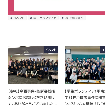
イベント
学生ボランティア
神戸質店事件
イベント
イ
【御礼】今西事件・控訴審総括
【学生ボランティア（甲南
シンポにお越しくださいまし
学）】神戸質店事件に関
て、ありがとうございました…
ンポジウムを開催！【ご