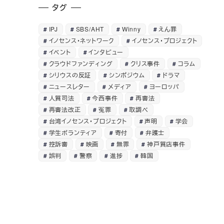
タグ
IPJ
SBS/AHT
Winny
えん罪
イノセンス・ネットワーク
イノセンス・プロジェクト
イベント
インタビュー
クラウドファンディング
クリス事件
コラム
シリウスの反証
シンポジウム
ドラマ
ニュースレター
メディア
ヨーロッパ
人質司法
今西事件
再審法
再審法改正
冤罪
取調べ
台湾イノセンス・プロジェクト
声明
学会
学生ボランティア
寄付
弁護士
控訴審
映画
無罪
神戸質店事件
誤判
警察
進捗
韓国