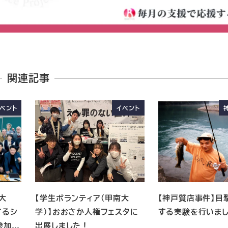
関連記事
ベント
イベント
大
【学生ボランティア（甲南大
【神戸質店事件】目
するシ
学）】おおさか人権フェスタに
する実験を行いま
参加…
出展しました！