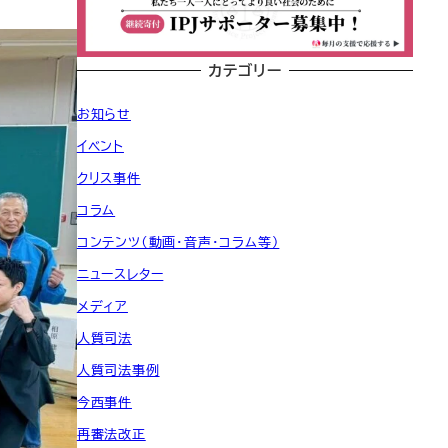
カテゴリー
お知らせ
イベント
クリス事件
コラム
コンテンツ（動画・音声・コラム等）
ニュースレター
メディア
人質司法
人質司法事例
今西事件
再審法改正