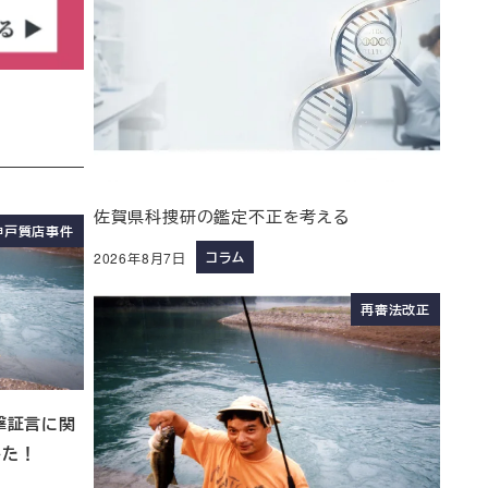
佐賀県科捜研の鑑定不正を考える
神戸質店事件
コラム
2026年8月7日
再審法改正
撃証言に関
した！