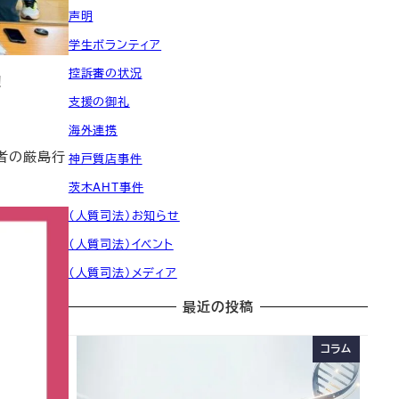
声明
学生ボランティア
控訴審の状況
！
支援の御礼
海外連携
者の厳島行
神戸質店事件
茨木AHT事件
（人質司法）お知らせ
（人質司法）イベント
（人質司法）メディア
最近の投稿
コラム