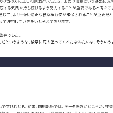
民の皆様方に正しく御理解いただき、国民の信頼という基盤に支
徹底する気風を持ち続けるよう努力することが重要であると考えて
じて、より一層、適正な検察権行使が確保されることが重要だと
って注視していきたいと考えております。
答弁でした。
だというような、検察に泥を塗ってくれたなみたいな、そういう
ですけれども、結果、国賠訴訟では、データ除外かどころか、捜査