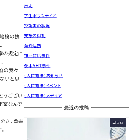
声明
学生ボランティア
控訴審の状況
支援の御礼
京地検の捜
。
海外連携
権の規定に
神戸質店事件
。
茨木AHT事件
府の我々
（人質司法）お知らせ
けないと思
（人質司法）イベント
とうござい
（人質司法）メディア
事案なんで
最近の投稿
分さ、改善
コラム
す。