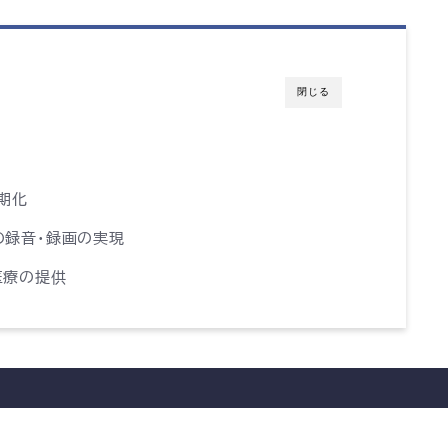
閉じる
期化
の録音・録画の実現
医療の提供