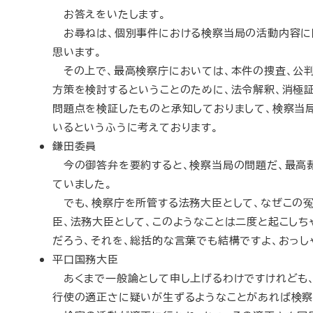
お答えをいたします。
お尋ねは、個別事件における検察当局の活動内容に
思います。
その上で、最高検察庁においては、本件の捜査、公
方策を検討するということのために、法令解釈、消極
問題点を検証したものと承知しておりまして、検察当
いるというふうに考えております。
鎌田委員
今の御答弁を要約すると、検察当局の問題だ、最高裁
ていました。
でも、検察庁を所管する法務大臣として、なぜこの冤
臣、法務大臣として、このようなことは二度と起こし
だろう、それを、総括的な言葉でも結構ですよ、おっし
平口国務大臣
あくまで一般論として申し上げるわけですけれども、
行使の適正さに疑いが生ずるようなことがあれば検察