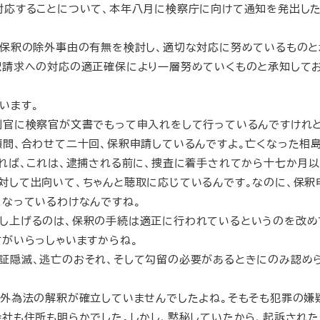
対応することについて、本年八月に検察庁に向けて通知を発出し
保釈の除外事由の有無を検討し、適切な対応に努めているものと
釈請求への対応の適正確保により一層努めていくものと承知してお
います。
官に検察官が文書でもって申入れをして行っているんですけれど
顧問、合わせて二十回、保釈申請しているんですよ。亡くなった相
れば、これは、逮捕される前に、捜査に着手されてから十七か月以
対して出向いて、ちゃんと聴取に応じているんです。なのに、保釈
になっているわけなんですね。
し上げるのは、保釈の手続は適正に行われているというのを改め
がいらっしゃいますからね。
証隠滅、逃亡のおそれ、そして勾留の必要があるときにのみ認め
外為法の解釈が確立していませんでしたよね。そもそも犯罪の嫌
社も住所も明らかでした。しかし、黙秘していたから、起訴された