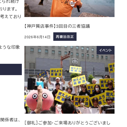
えられ続け
おります。
考えており
【神戸質店事件】3回目の三者協議
再審法改正
2026年6月14日
ような印象
イベント
関係者は、
［御礼］ご参加・ご来場ありがとうございまし