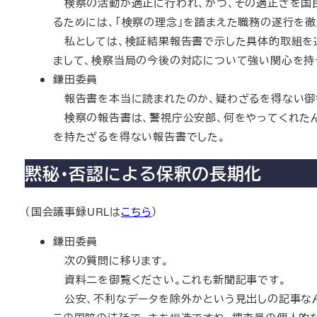
検察の活動が適正に行われ、かつ、その適正さを国
るためには、「検察の理念」を踏まえた職務の遂行を
私としては、検証結果報告書で示した具体的取組を通
まして、検察当局の今後の対応について強い関心を持
鎌田委員
報告書を本当に読まれたのか、疑わざるを得ない御
検察の報告書は、警視庁公安部、何をやってくれたん
を持たざるを得ない報告書でした。
黙秘・否認による保釈の長期化
（国会議事録URLは
こちら
）
鎌田委員
次の質問に移ります。
資料二を御覧ください。これも新聞記事です。
公安、不利なデータを除外かという見出しの記事なん