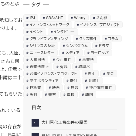
たものと承
タグ
IPJ
SBS/AHT
Winny
えん罪
承知してお
イノセンス・ネットワーク
イノセンス・プロジェクト
ります。
イベント
インタビュー
クラウドファンディング
クリス事件
コラム
シリウスの反証
シンポジウム
ドラマ
も、大臣、
ニュースレター
メディア
ヨーロッパ
人質司法
今西事件
再審法
島さんも何
再審法改正
冤罪
取調べ
上、任意で
台湾イノセンス・プロジェクト
声明
学会
申請は二十
学生ボランティア
寄付
弁護士
控訴審
映画
無罪
神戸質店事件
てもらいた
誤判
警察
進捗
韓国
目次
られている
大川原化工機事件の原因
疑の存在が
上、長期に
黙秘・否認による保釈の長期化