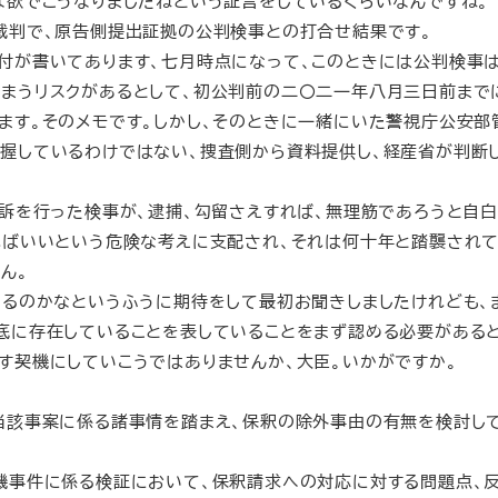
な欲でこうなりましたねという証言をしているくらいなんですね。
裁判で、原告側提出証拠の公判検事との打合せ結果です。
が書いてあります、七月時点になって、このときには公判検事は
まうリスクがあるとして、初公判前の二〇二一年八月三日前まで
ます。そのメモです。しかし、そのときに一緒にいた警視庁公安部
握しているわけではない、捜査側から資料提供し、経産省が判断
訴を行った検事が、逮捕、勾留さえすれば、無理筋であろうと自白
ればいいという危険な考えに支配され、それは何十年と踏襲され
ん。
るのかなというふうに期待をして最初お聞きしましたけれども、
底に存在していることを表していることをまず認める必要があると
契機にしていこうではありませんか、大臣。いかがですか。
該事案に係る諸事情を踏まえ、保釈の除外事由の有無を検討し
機事件に係る検証において、保釈請求への対応に対する問題点、