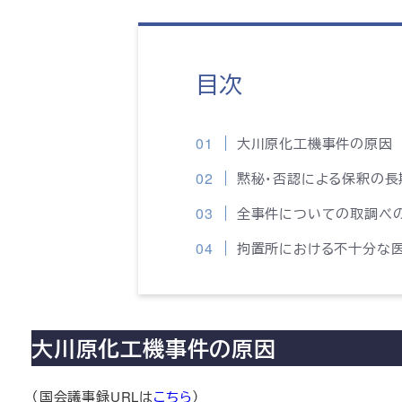
目次
大川原化工機事件の原因
黙秘・否認による保釈の長
全事件についての取調べ
拘置所における不十分な
大川原化工機事件の原因
（国会議事録URLは
こちら
）