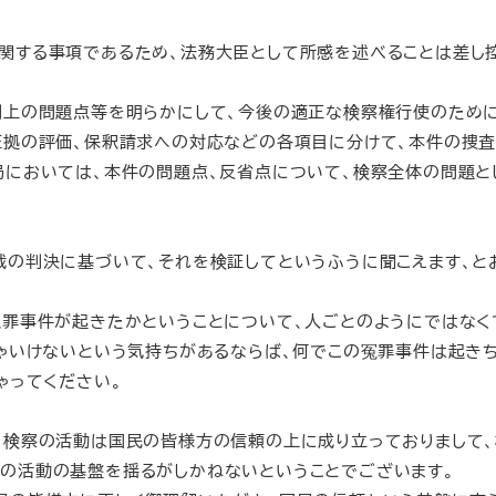
関する事項であるため、法務大臣として所感を述べることは差し
判上の問題点等を明らかにして、今後の適正な検察権行使のため
証拠の評価、保釈請求への対応などの各項目に分けて、本件の捜査
局においては、本件の問題点、反省点について、検察全体の問題と
の判決に基づいて、それを検証してというふうに聞こえます、と
罪事件が起きたかということについて、人ごとのようにではなく
ちゃいけないという気持ちがあるならば、何でこの冤罪事件は起き
ゃってください。
検察の活動は国民の皆様方の信頼の上に成り立っておりまして
の活動の基盤を揺るがしかねないということでございます。