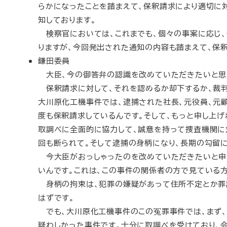
らかになったことを踏まえて、保釈請求により適切に
知しております。
検察官においては、これまでも、個々の事案に応じ、
りますが、今回発出された通知の内容も踏まえて、保
鎌田委員
大臣、今の御答弁の認識を改めていただきたいと思
保釈請求に対して、それを認めるか却下するか、裁判
大川原化工機事件では、逮捕された社長、元役員、元
度も保釈請求しているんです。そして、もっと申し上げ
取調べに全面的に協力して、誠意を持って捜査機関に
回も断られて。そして逮捕の身柄になり、長期の勾留
今大臣がおっしゃったのを改めていただきたいと申
いんです。これは、この事件の関係者の方で見ている方
身柄の拘束は、犯罪の嫌疑があって住所不定とか罪
はずです。
でも、大川原化工機事件のこの冤罪事件では、まず、
疑わしかった事件です。十分に取調べを受けており、会