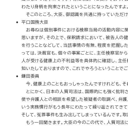
わたり身柄を拘束されたということになったんですよ
そこのところ、大臣、御認識を共通に持っていただけ
平口国務大臣
お尋ねは個別事件における検察当局の活動内容に関
思いますが、その上で、保釈請求において、被告人の
を行うことなどして、当該事情の有無、程度を把握し
っては、決裁官も、個々の事案ごとに、主任検察官か
人が受ける健康上の不利益等を具体的に確認し、主任
知いたしておりますので、これでやろうということで
鎌田委員
今、健康上のこともおっしゃったんですけれども、そ
とにかく、日本の人質司法は、国際的にも強く批判さ
使や弁護人との相談を希望した被疑者の取調べ、弁護
いう実務慣行がもう長年にわたって繰り返されてきて
そして、冤罪事件も生み出してしまっているんです。取
もう一回聞きます。大臣の今のこの代で、人質司法に