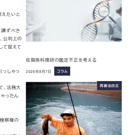
控えたいと
に講ずべき
、公判上の
して捉えて
佐賀県科捜研の鑑定不正を考える
おっしゃっ
コラム
2026年8月7日
再審法改正
て、法務大
ちゃったん
、検察権の