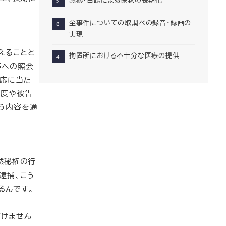
全事件についての取調べの録音・録画の
実現
えることと
拘置所における不十分な医療の提供
等への照会
対応に当た
程度や被告
う内容を通
黙秘権の行
逮捕、こう
るんです。
だけません