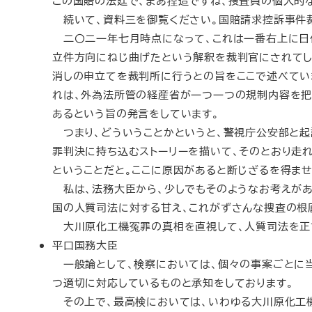
この国賠の法廷で、まあ捏造ですね、捜査員の個人的
続いて、資料三を御覧ください。国賠請求控訴事件
二〇二一年七月時点になって、これは一番右上に日付
立件方向にねじ曲げたという解釈を裁判官にされてし
消しの申立てを裁判所に行うとの旨をここで述べてい
れは、外為法所管の経産省が一つ一つの規制内容を把
あるという旨の発言をしています。
つまり、どういうことかというと、警視庁公安部と起
罪判決に持ち込むストーリーを描いて、そのとおり走
ということだと。ここに原因があると断じざるを得ませ
私は、法務大臣から、少しでもそのようなお考えがあ
国の人質司法に対する甘え、これがずさんな捜査の根
大川原化工機冤罪の真相を直視して、人質司法を正す
平口国務大臣
一般論として、検察においては、個々の事案ごとに当
つ適切に対応しているものと承知をしております。
その上で、最高検においては、いわゆる大川原化工