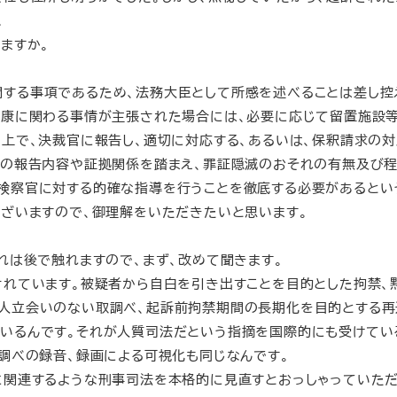
。
ますか。
する事項であるため、法務大臣として所感を述べることは差し控
健康に関わる事情が主張された場合には、必要に応じて留置施設
た上で、決裁官に報告し、適切に対応する、あるいは、保釈請求の
らの報告内容や証拠関係を踏まえ、罪証隠滅のおそれの有無及び
検察官に対する的確な指導を行うことを徹底する必要があるとい
ございますので、御理解をいただきたいと思います。
れは後で触れますので、まず、改めて聞きます。
れています。被疑者から自白を引き出すことを目的とした拘禁、
人立会いのない取調べ、起訴前拘禁期間の長期化を目的とする再
いるんです。それが人質司法だという指摘を国際的にも受けてい
調べの録音、録画による可視化も同じなんです。
関連するような刑事司法を本格的に見直すとおっしゃっていた