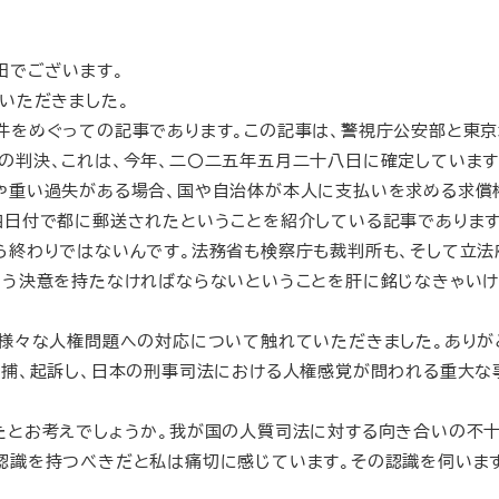
田でございます。
いただきました。
をめぐっての記事であります。この記事は、警視庁公安部と東
の判決、これは、今年、二〇二五年五月二十八日に確定しています
や重い過失がある場合、国や自治体が本人に支払いを求める求償
四日付で都に郵送されたということを紹介している記事であります
終わりではないんです。法務省も検察庁も裁判所も、そして立法
いう決意を持たなければならないということを肝に銘じなきゃい
様々な人権問題への対応について触れていただきました。ありが
逮捕、起訴し、日本の刑事司法における人権感覚が問われる重大な
とお考えでしょうか。我が国の人質司法に対する向き合いの不十
認識を持つべきだと私は痛切に感じています。その認識を伺いま