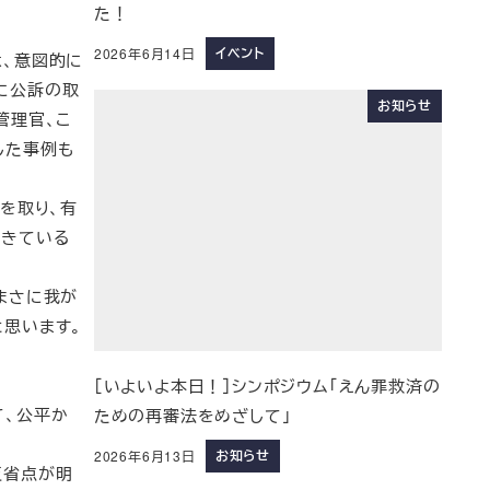
た！
イベント
2026年6月14日
、意図的に
に公訴の取
お知らせ
管理官、こ
した事例も
を取り、有
てきている
まさに我が
思います。
［いよいよ本日！］シンポジウム「えん罪救済の
て、公平か
ための再審法をめざして」
お知らせ
2026年6月13日
反省点が明