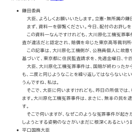
鎌田委員
大臣、よろしくお願いいたします。立憲・無所属の鎌
まず、資料一を御覧ください。今日、配付のお許しを
この資料一なんですけれども、大川原化工機冤罪事件
査が違法だと認定され、賠償を命じた東京高等裁判所
この記事は、大川原化工機側が、公務員個人に故意
基づいて、東京都に住民監査請求を、先週金曜日、十
大臣、大川原化工機冤罪事件は、国賠が終わったから
も、二度と同じようなことを繰り返してはならないと
うんですね、私は。
そこで、大臣に伺いますけれども、昨日の所信では、
ます。大川原化工機冤罪事件は、まさに、無辜の民を
す。
そこで伺いますが、なぜこのような冤罪事件が起きた
しようとする姿勢のなさがいまだに根深くあるという
平口国務大臣