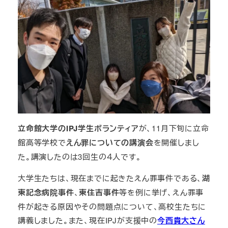
立命館大学のIPJ学生ボランティア
が、11月下旬に立命
館高等学校で
えん罪についての講演会
を開催しまし
た。講演したのは3回生の４人です。
大学生たちは、現在までに起きたえん罪事件である、
湖
東記念病院事件
、
東住吉事件
等を例に挙げ、えん罪事
件が起きる原因やその問題点について、高校生たちに
講義しました。また、現在IPJが支援中の
今西貴大さん