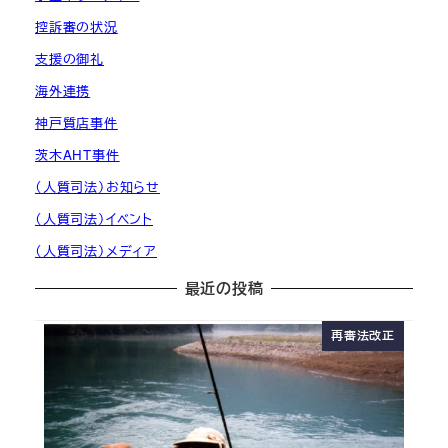
控訴審の状況
支援の御礼
海外連携
神戸質店事件
茨木AHT事件
（人質司法）お知らせ
（人質司法）イベント
（人質司法）メディア
最近の投稿
再審法改正