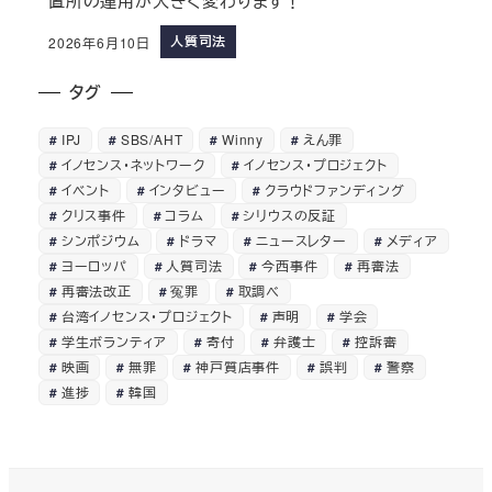
置所の運用が大きく変わります！
人質司法
2026年6月10日
タグ
IPJ
SBS/AHT
Winny
えん罪
イノセンス・ネットワーク
イノセンス・プロジェクト
イベント
インタビュー
クラウドファンディング
クリス事件
コラム
シリウスの反証
シンポジウム
ドラマ
ニュースレター
メディア
ヨーロッパ
人質司法
今西事件
再審法
再審法改正
冤罪
取調べ
台湾イノセンス・プロジェクト
声明
学会
学生ボランティア
寄付
弁護士
控訴審
映画
無罪
神戸質店事件
誤判
警察
進捗
韓国