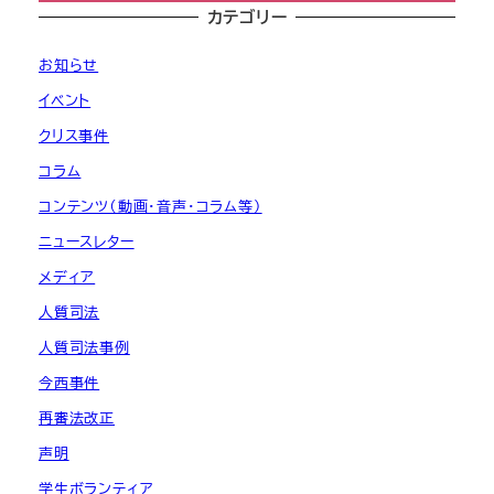
カテゴリー
お知らせ
イベント
クリス事件
コラム
コンテンツ（動画・音声・コラム等）
ニュースレター
メディア
人質司法
人質司法事例
今西事件
再審法改正
声明
学生ボランティア