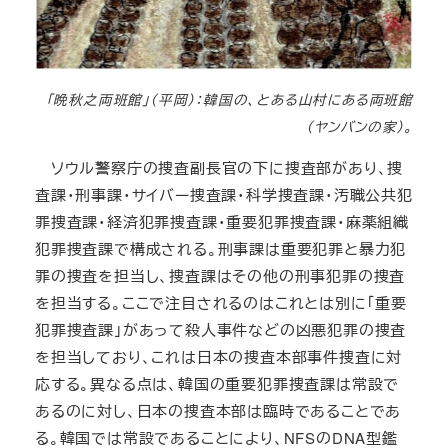
「晩秋之両班館」（平岡）：韓国の、とある山村にある両班館
（ヤンバンの家）。
ソウル警察庁の捜査副長官の下に捜査部があり、捜
査課・刑事課・サイバー捜査課・科学捜査課・汚職公共犯
罪捜査課・経済犯罪捜査課・重要犯罪捜査課・麻薬組織
犯罪捜査課で構成される。刑事課は重要犯罪と暴力犯
罪の捜査を担当し、捜査課はその他の刑事犯罪の捜査
を担当する。ここで注目されるのはこれとは別に「重要
犯罪捜査課」があって殺人事件などの凶悪犯罪の捜査
を担当しており、これは日本の捜査本部事件捜査に対
応する。異なる点は、韓国の重要犯罪捜査課は常設で
あるのに対し、日本の捜査本部は臨時であることであ
る。韓国では常設であることにより、NFSのDNA型鑑