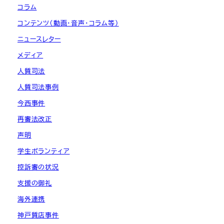
コラム
コンテンツ（動画・音声・コラム等）
ニュースレター
メディア
人質司法
人質司法事例
今西事件
再審法改正
声明
学生ボランティア
控訴審の状況
支援の御礼
海外連携
神戸質店事件