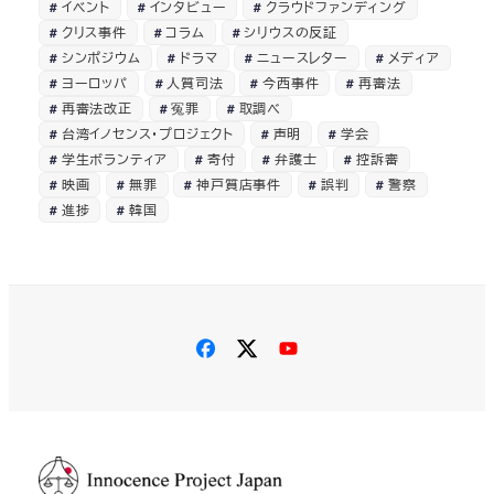
イベント
インタビュー
クラウドファンディング
クリス事件
コラム
シリウスの反証
シンポジウム
ドラマ
ニュースレター
メディア
ヨーロッパ
人質司法
今西事件
再審法
再審法改正
冤罪
取調べ
台湾イノセンス・プロジェクト
声明
学会
学生ボランティア
寄付
弁護士
控訴審
映画
無罪
神戸質店事件
誤判
警察
進捗
韓国