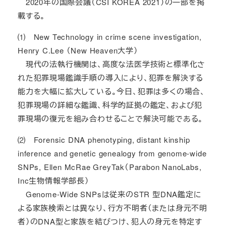
2020年の国際会議（CSI KOREA 2021）の一部を掲
載する。
⑴ New Technology in crime scene investigation,
Henry C.Lee
（New Heaven大学）
現代の法執行機関は、高度な法医学技術と標準化さ
れた犯罪現場鑑識手順の導入により、犯罪を解決する
能力を大幅に拡大している。今日、犯罪は多くの場合、
犯罪現場の詳細な鑑識、科学的証拠の鑑定、および犯
罪現場の復元を組み合わせることで解決可能である。
⑵ Forensic DNA phenotyping, distant kinship
inference and genetic genealogy from genome-wide
SNPs, Ellen McRae GreyTak（Parabon NanoLabs,
Inc生物情報学部長）
Genome-Wide SNPsは従来のSTR 型DNA鑑定に
よる家族検索とは異なり、行方不明者（または身元不明
者）のDNA型と家族を結びつけ、犯人の身元を特定す