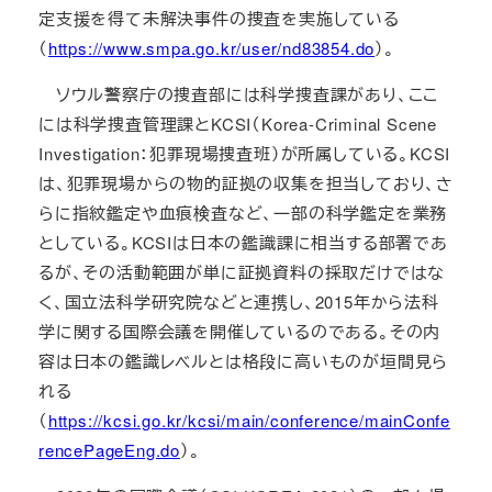
定支援を得て未解決事件の捜査を実施している
（
https://www.smpa.go.kr/user/nd83854.do
）。
ソウル警察庁の捜査部には科学捜査課があり、ここ
には科学捜査管理課とKCSI（Korea-Criminal Scene
Investigation：犯罪現場捜査班）が所属している。KCSI
は、犯罪現場からの物的証拠の収集を担当しており、さ
らに指紋鑑定や血痕検査など、一部の科学鑑定を業務
としている。KCSIは日本の鑑識課に相当する部署であ
るが、その活動範囲が単に証拠資料の採取だけではな
く、国立法科学研究院などと連携し、2015年から法科
学に関する国際会議を開催しているのである。その内
容は日本の鑑識レベルとは格段に高いものが垣間見ら
れる
（
https://kcsi.go.kr/kcsi/main/conference/mainConfe
rencePageEng.do
）。