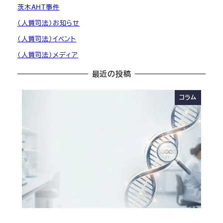
茨木AHT事件
（人質司法）お知らせ
（人質司法）イベント
（人質司法）メディア
最近の投稿
コラム