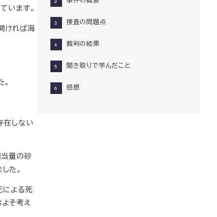
ています。
捜査の問題点
開ければ海
裁判の結果
聞き取りで学んだこと
た。
感想
存在しない
相当量の砂
した。
死による死
およそ考え