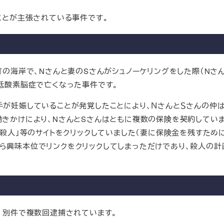
ことが主張されている事件です。
の海岸で、Nさんと妻のSさんがシュノーケリングをした際（Nさ
で低酸素脳症で亡くなった事件です。
が妊娠していることが発覚したことにより、ＮさんとＳさんの仲
働きかけにより、NさんとSさんはともに複数の保険を契約していま
金殺人」等のサイトをクリックしていました（妻に保険金を残すため
ら興味本位でリンクをクリックしてしまっただけであり、殺人の計
、別件で複数回逮捕されています。