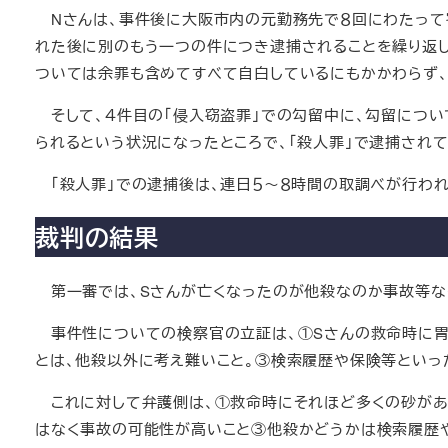
Nさんは、事件後に大阪市内の元勤務先で８回にわたって窃
れた後に別のもう一つの件につき逮捕されることを繰り返し
ついては余罪も含めてすべて自白しているにもかかわらず、
そして、４件目の「侵入窃盗罪」での勾留中に、勾留につ
られるという状況になったところで、「殺人罪」で逮捕されて
「殺人罪」での逮捕後は、連日５～８時間の取調べが行われ
裁判の結果
第一審では、Sさんが亡くなったのが他殺なのか事故等なの
事件性についての検察官の立証は、①Sさんの救命時に胃
とは、他殺以外に考え難いこと。③検索履歴や保険等といっ
これに対して弁護側は、①救命時にそれほど多くの砂があ
はなく事故の可能性が高いこと③他殺かどうかは検索履歴