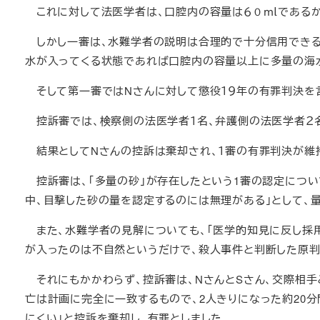
これに対して法医学者は、口腔内の容量は６０ｍｌであるか
しかし一審は、水難学者の説明は合理的で十分信用できる
水が入ってくる状態であれば口腔内の容量以上に多量の海
そして第一審ではNさんに対して懲役１９年の有罪判決を
控訴審では、検察側の法医学者１名、弁護側の法医学者２名
結果としてNさんの控訴は棄却され、１審の有罪判決が維持
控訴審は、「多量の砂」が存在したという1審の認定につい
中、目撃した砂の量を認定するのには無理がある」として、
また、水難学者の見解についても、「医学的知見に反し採用
が入ったのは不自然というだけで、殺人事件と判断した原判
それにもかかわらず、控訴審は、NさんとSさん、交際相手
亡は計画に完全に一致するもので、2人きりになった約20
にくい」と控訴を棄却し、有罪としました。