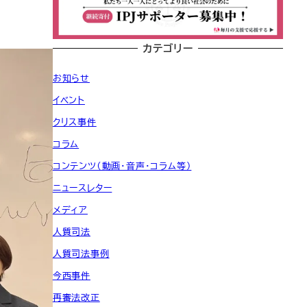
カテゴリー
お知らせ
イベント
クリス事件
コラム
コンテンツ（動画・音声・コラム等）
ニュースレター
メディア
人質司法
人質司法事例
今西事件
再審法改正