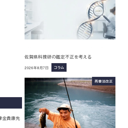
佐賀県科捜研の鑑定不正を考える
コラム
2026年8月7日
再審法改正
の津金貴康先