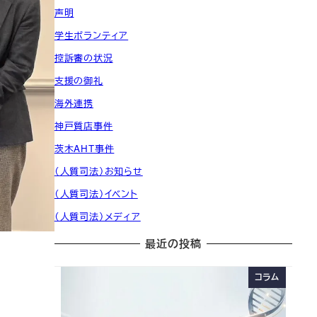
声明
学生ボランティア
控訴審の状況
支援の御礼
海外連携
神戸質店事件
茨木AHT事件
（人質司法）お知らせ
（人質司法）イベント
（人質司法）メディア
最近の投稿
コラム