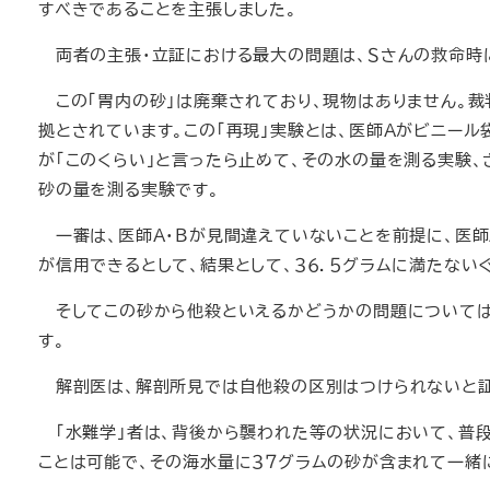
すべきであることを主張しました。
両者の主張・立証における最大の問題は、Ｓさんの救命時に
この「胃内の砂」は廃棄されており、現物はありません。裁
拠とされています。この「再現」実験とは、医師Ａがビニー
が「このくらい」と言ったら止めて、その水の量を測る実験、
砂の量を測る実験です。
一審は、医師Ａ・Ｂが見間違えていないことを前提に、医師
が信用できるとして、結果として、３６．５グラムに満たない
そしてこの砂から他殺といえるかどうかの問題については、
す。
解剖医は、解剖所見では自他殺の区別はつけられないと証
「水難学」者は、背後から襲われた等の状況において、普段
ことは可能で、その海水量に３７グラムの砂が含まれて一緒