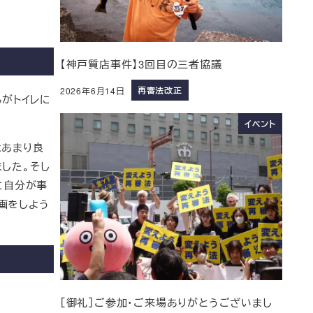
【神戸質店事件】3回目の三者協議
再審法改正
2026年6月14日
んがトイレに
イベント
はあまり良
した。そし
に自分が事
画をしよう
［御礼］ご参加・ご来場ありがとうございまし