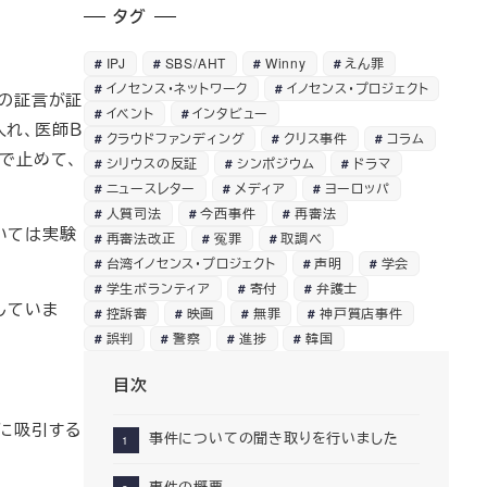
タグ
IPJ
SBS/AHT
Winny
えん罪
イノセンス・ネットワーク
イノセンス・プロジェクト
Ｂの証言が証
イベント
インタビュー
入れ、医師Ｂ
クラウドファンディング
クリス事件
コラム
で止めて、
シリウスの反証
シンポジウム
ドラマ
ニュースレター
メディア
ヨーロッパ
人質司法
今西事件
再審法
いては実験
再審法改正
冤罪
取調べ
台湾イノセンス・プロジェクト
声明
学会
学生ボランティア
寄付
弁護士
していま
控訴審
映画
無罪
神戸質店事件
誤判
警察
進捗
韓国
目次
に吸引する
事件についての聞き取りを行いました
事件の概要