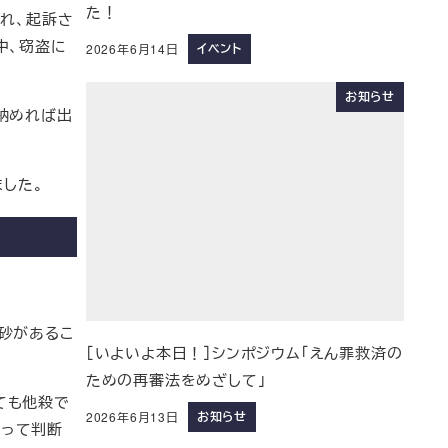
た！
れ、起訴さ
中、窃盗に
イベント
2026年6月14日
お知らせ
納めれば出
した。
砂があるこ
［いよいよ本日！］シンポジウム「えん罪救済の
ための再審法をめざして」
ても他殺で
お知らせ
2026年6月13日
よって判断