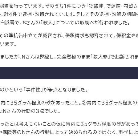
盗を行っています。そのうち１件につき「窃盗罪」で逮捕・勾留さ
、計４件で逮捕・勾留されています。そしてその逮捕・勾留の期間
白浜署で、Sさんの「殺人」についての取調べが行われました。
いての準抗告申立てが認容され、保釈請求も認容されて、保釈金を
います。
ましたが、Nさんは黙秘し、完全黙秘のまま「殺人罪」で起訴されま
かという「事件性」が争点となりました。
内に３５グラム程度の砂があったこと。②胃内に３５グラム程度の
たNさんの行動の３点でした。
ったとは考えにくいこと②仮に胃内に３５グラム程度の砂があっ
や保険等のＮさんの行動によって決められるのではなく、科学に