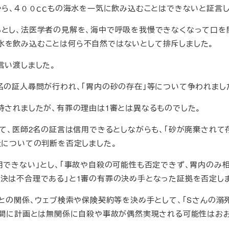
ら、４００ｃｃもの海水を一気に飲み込むことはできないと証言し
とし、法医学者の見解を、海中で呼吸を我慢できなくなって口を
水を飲み込むことは何ら不自然ではないとして排斥しました。
言い渡しました。
の証人尋問が行われ、「胃内の砂の存在」等について争われまし
されましたが、有罪の理由は1審とは異なるものでした。
て、医師2名の証言は信用できるとしながらも、「砂が廃棄されて
量についての判断を否定しました。
できない」とし、「事故や自殺の可能性も否定できず、胃内のみ
決は不合理である」と1審の有罪の決め手となった証拠を否定しま
との関係、ウェブ検索や保険契約等を決め手として、「Sさんの溺
分間に計画とは無関係に自殺や事故が偶然実現される可能性はお