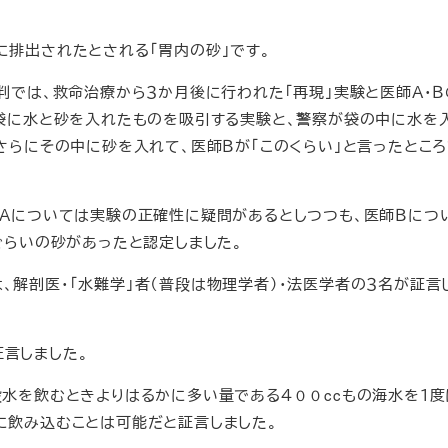
排出されたとされる「胃内の砂」です。
判では、救命治療から３か月後に行われた「再現」実験と医師Ａ・
ル袋に水と砂を入れたものを吸引する実験と、警察が袋の中に水を
さらにその中に砂を入れて、医師Ｂが「このくらい」と言ったところ
Ａについては実験の正確性に疑問があるとしつつも、医師Ｂにつ
ぐらいの砂があったと認定しました。
解剖医・「水難学」者（普段は物理学者）・法医学者の３名が証言
言しました。
水を飲むときよりはるかに多い量である４００ccもの海水を１度
に飲み込むことは可能だと証言しました。